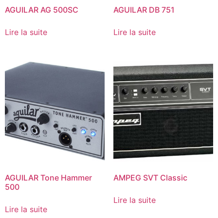
AGUILAR AG 500SC
AGUILAR DB 751
Lire la suite
Lire la suite
AGUILAR Tone Hammer
AMPEG SVT Classic
500
Lire la suite
Lire la suite