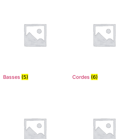
Basses
(5)
Cordes
(6)