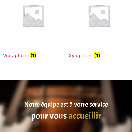
Vibraphone
(1)
Xylophone
(1)
Notre équipe est à votre service
satisfaire
pour vous
accueillir