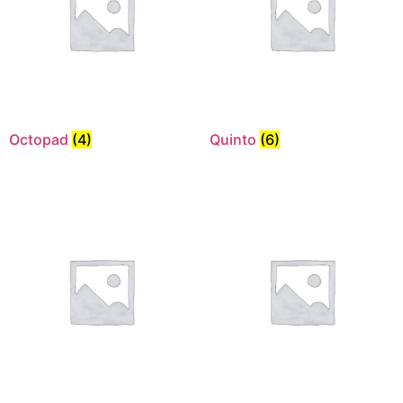
Octopad
(4)
Quinto
(6)