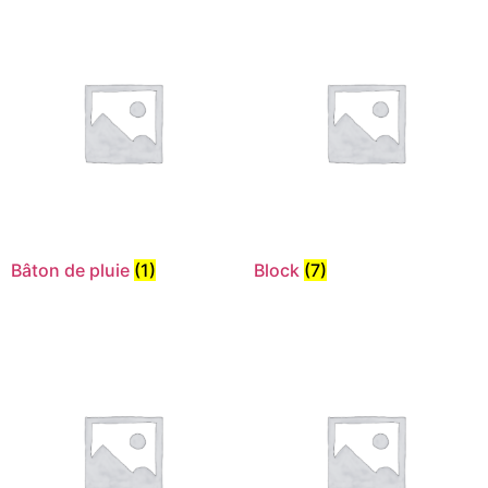
Bâton de pluie
(1)
Block
(7)