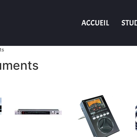
ACCUEIL
STU
ts
ruments