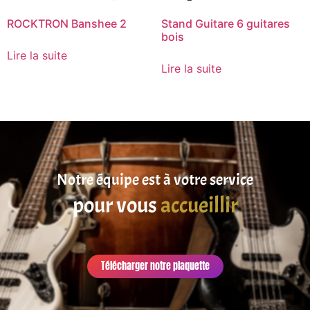
ROCKTRON Banshee 2
Stand Guitare 6 guitares
bois
Lire la suite
Lire la suite
Notre équipe est à votre service
pour vous
accueillir
Télécharger notre plaquette