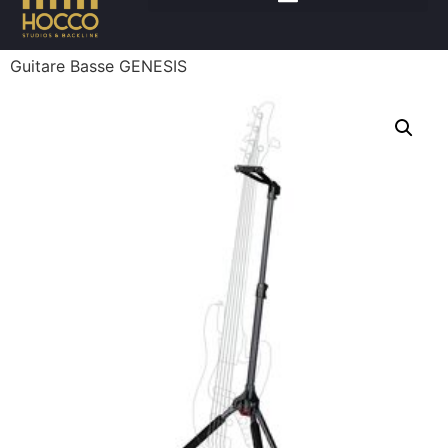
Accueil
/
Instruments
/
Accessoires instruments
/ Stand
Guitare Basse GENESIS