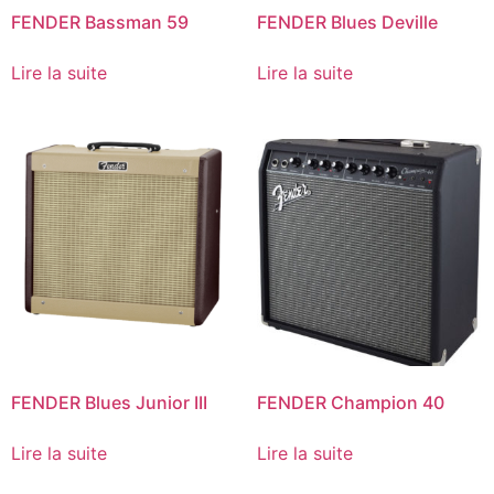
FENDER Bassman 59
FENDER Blues Deville
Lire la suite
Lire la suite
FENDER Blues Junior III
FENDER Champion 40
Lire la suite
Lire la suite