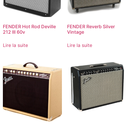
FENDER Hot Rod Deville
FENDER Reverb Silver
212 III 60v
Vintage
Lire la suite
Lire la suite