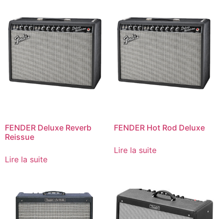
FENDER Deluxe Reverb
FENDER Hot Rod Deluxe
Reissue
Lire la suite
Lire la suite