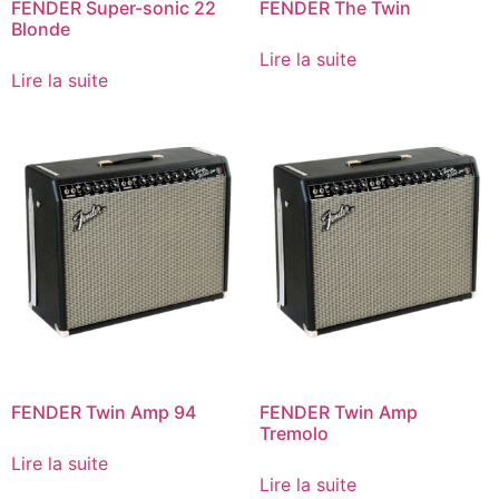
FENDER Super-sonic 22
FENDER The Twin
Blonde
Lire la suite
Lire la suite
FENDER Twin Amp 94
FENDER Twin Amp
Tremolo
Lire la suite
Lire la suite