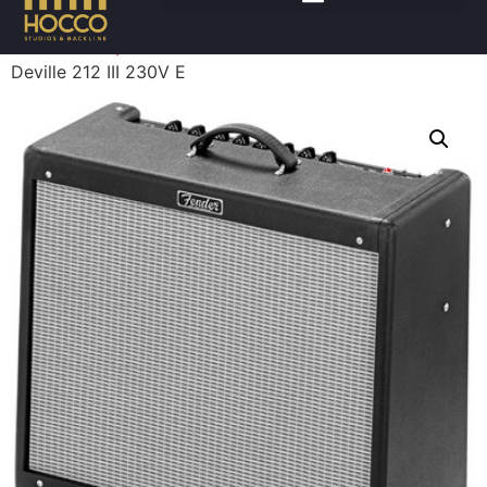
Accueil
/
Amplis
/
Guitares combo
/ FENDER Hot Rod
Deville 212 III 230V E