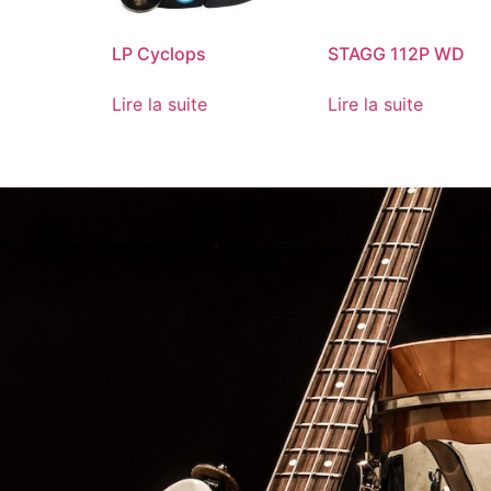
LP Cyclops
STAGG 112P WD
Lire la suite
Lire la suite