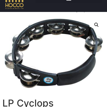
Accueil
/
Percussions
/
Tambourin
/ LP Cyclops
LP Cyclops