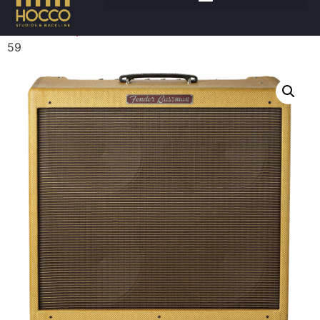
Accueil
/
Amplis
/
Guitares combo
/ FENDER Bassman
59