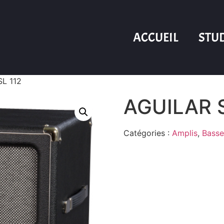
ACCUEIL
STU
L 112
AGUILAR S
Catégories :
Amplis
,
Basse