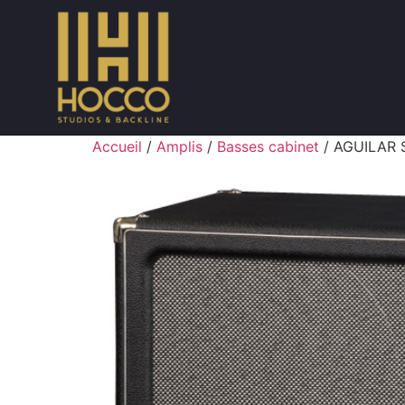
Accueil
/
Amplis
/
Basses cabinet
/ AGUILAR S