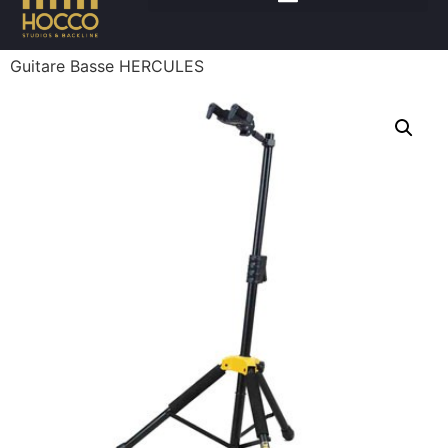
Accueil
/
Instruments
/
Accessoires instruments
/ Stand
Guitare Basse HERCULES