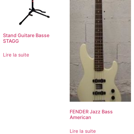
Stand Guitare Basse
STAGG
Lire la suite
FENDER Jazz Bass
American
Lire la suite