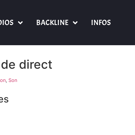
DIOS
BACKLINE
INFOS
de direct
son
,
Son
res