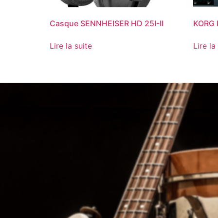
Casque SENNHEISER HD 25I-II
KORG
Lire la suite
Lire la