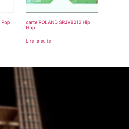
 Pop
carte ROLAND SRJV8012 Hip
Hop
Lire la suite