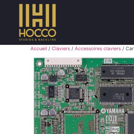
Accueil
/
Claviers
/
Accessoires claviers
/ Ca