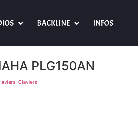
DIOS
BACKLINE
INFOS
MAHA PLG150AN
laviers
,
Claviers