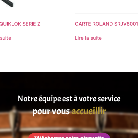
 QUIKLOK SERIE Z
CARTE ROLAND SRJV8001
 suite
Lire la suite
Notre équipe est à votre service
pour vous
satisfaire
accueillir