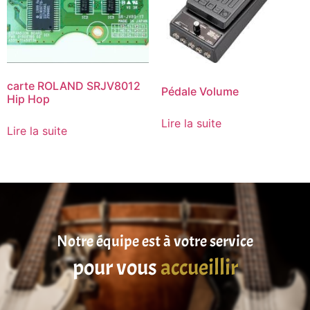
carte ROLAND SRJV8012
Pédale Volume
Hip Hop
Lire la suite
Lire la suite
Notre équipe est à votre service
pour vous
accueillir