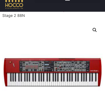
Accueil
/
Claviers
/
Pianos numériques
/ CLAVIA Nord
Stage 2 88N