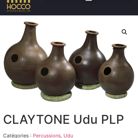
Accueil
/
Percussions
/
Udu
/ CLAYTONE Udu PLP
CLAYTONE Udu PLP
Catégories :
Percussions
,
Udu