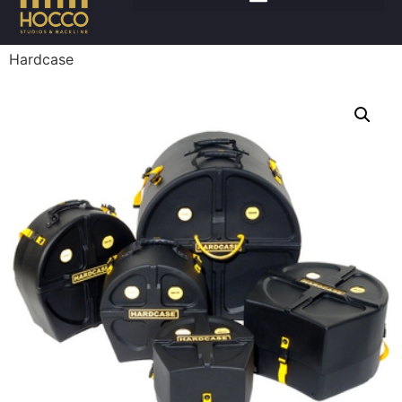
Accueil
/
Batteries
/
Accessoires batteries
/ Coffres
Hardcase