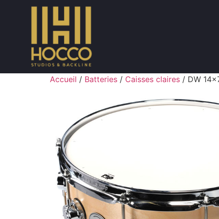
Accueil
/
Batteries
/
Caisses claires
/ DW 14×