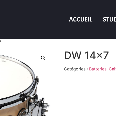
ACCUEIL
STU
7
DW 14×7
Catégories :
Batteries
,
Cai