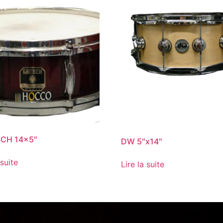
CH 14×5″
DW 5″x14″
 suite
Lire la suite