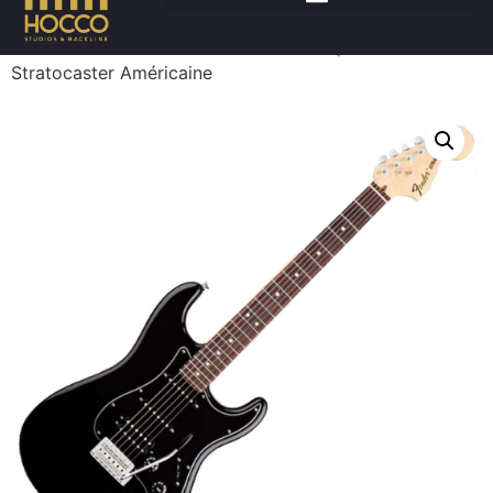
Accueil
/
Instruments
/
Guitares électriques
/ FENDER
Stratocaster Américaine