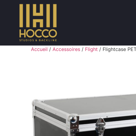
Accueil
/
Accessoires
/
Flight
/ Flightcase PE