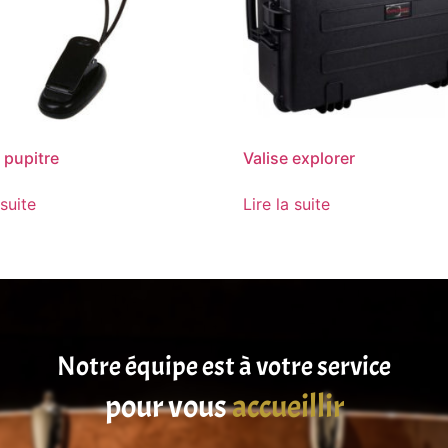
pupitre
Valise explorer
 suite
Lire la suite
Notre équipe est à votre service
pour vous
satisfaire
accueillir