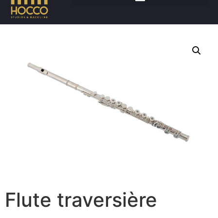
Accueil
/
Instruments
/
Cuivres/vents
/ Flute traversière
Flute traversière