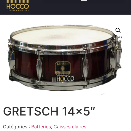
Accueil
/
Batteries
/
Caisses claires
/ GRETSCH 14×5″
GRETSCH 14×5″
Catégories :
Batteries
,
Caisses claires