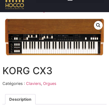
Accueil
/
Claviers
/
Orgues
/ KORG CX3
KORG CX3
Catégories :
Claviers
,
Orgues
Description