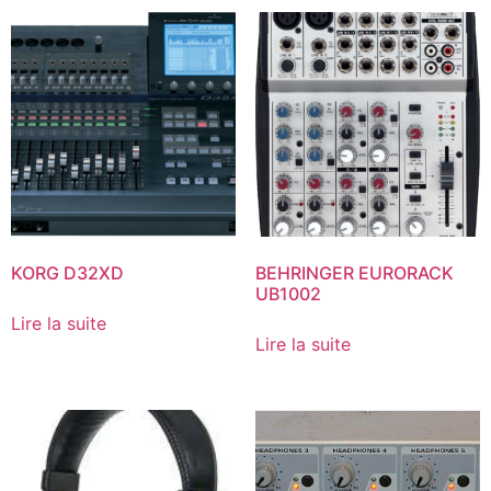
KORG D32XD
BEHRINGER EURORACK
UB1002
Lire la suite
Lire la suite