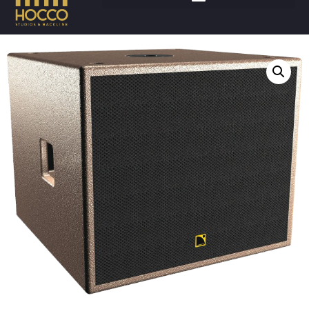
Accueil
/
Son
/
Enceintes
/ L-ACOUSTICS Subwoofer