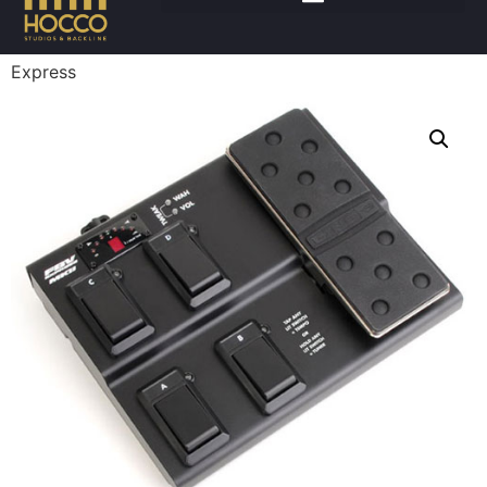
Accueil
/
Instruments
/
Effets/controles
/ LINE 6 FBV
Express