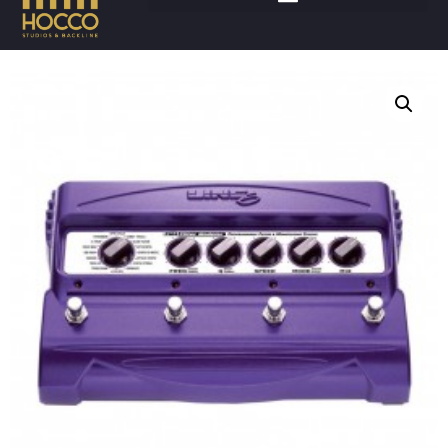
Accueil
/
Instruments
/
Effets/controles
/ LINE 6 FM4