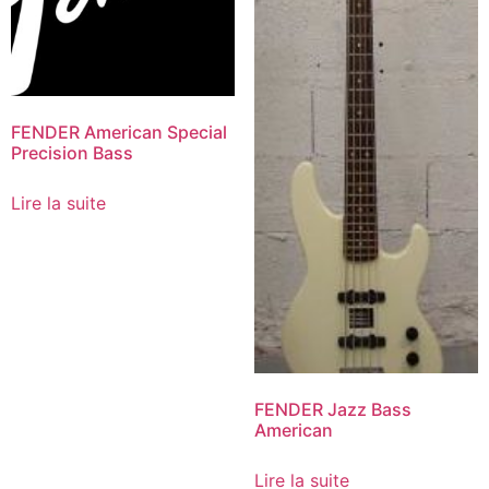
FENDER American Special
Precision Bass
Lire la suite
FENDER Jazz Bass
American
Lire la suite