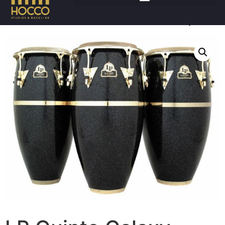
Accueil
/
Percussions
/
Quinto
/ LP Quinto Galaxy