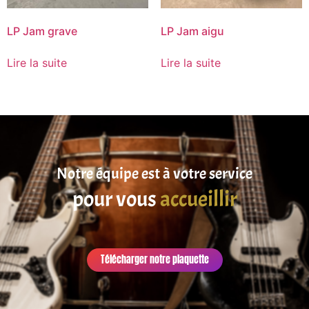
LP Jam grave
LP Jam aigu
Lire la suite
Lire la suite
Notre équipe est à votre service
pour vous
accueillir
Télécharger notre plaquette