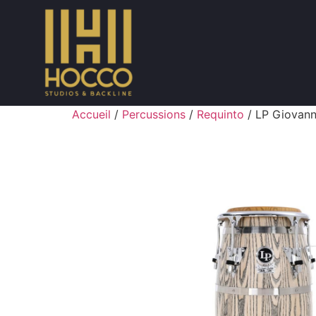
Accueil
/
Percussions
/
Requinto
/ LP Giovann