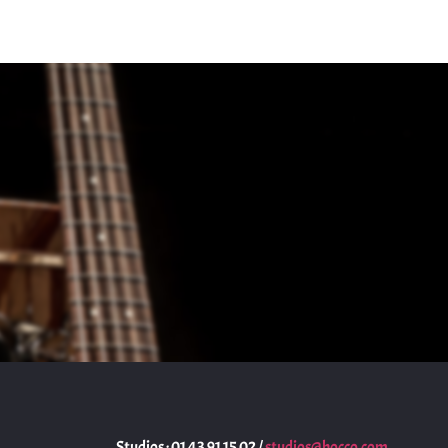
Studios : 01 43 91 15 02 /
studios@hocco.com