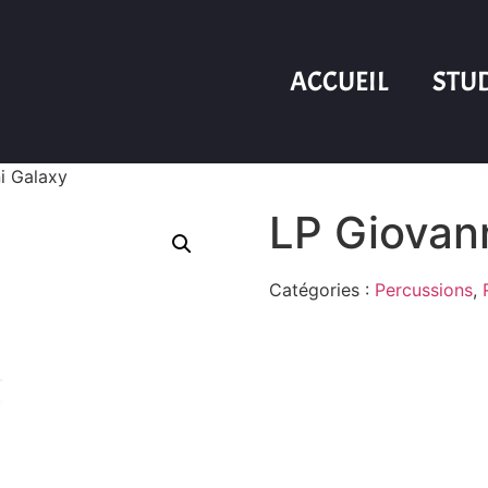
ACCUEIL
STU
i Galaxy
LP Giovan
Catégories :
Percussions
,