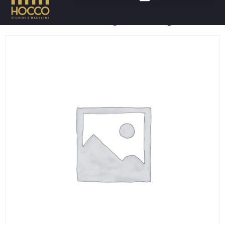
Accueil
/
Percussions
/
Triangles
/ LP Triangles 311b