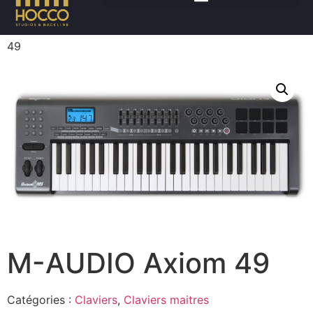
Accueil
/
Claviers
/
Claviers maitres
/ M-AUDIO Axiom
49
M-AUDIO Axiom 49
Catégories :
Claviers
,
Claviers maitres