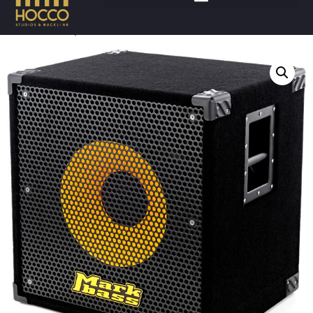
Accueil
/
Amplis
/
Basses cabinet
/ MARKBASS 115HR