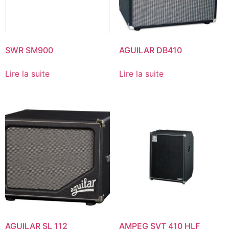
SWR SM900
AGUILAR DB410
Lire la suite
Lire la suite
AGUILAR SL 112
AMPEG SVT 410 HLF