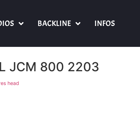
DIOS
BACKLINE
INFOS
 JCM 800 2203
res head