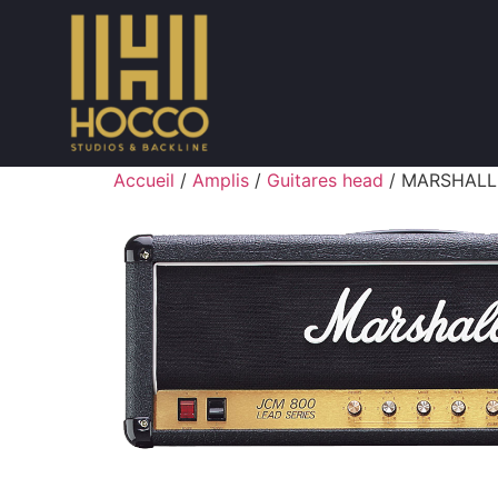
Accueil
/
Amplis
/
Guitares head
/ MARSHALL