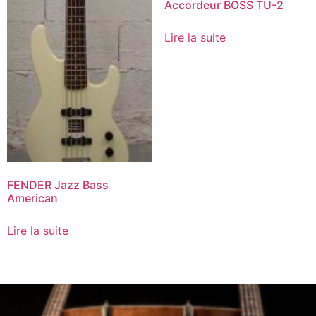
Accordeur BOSS TU-2
Lire la suite
FENDER Jazz Bass
American
Lire la suite