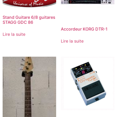
Stand Guitare 6/8 guitares
STAGG GDC 86
Accordeur KORG DTR-1
Lire la suite
Lire la suite