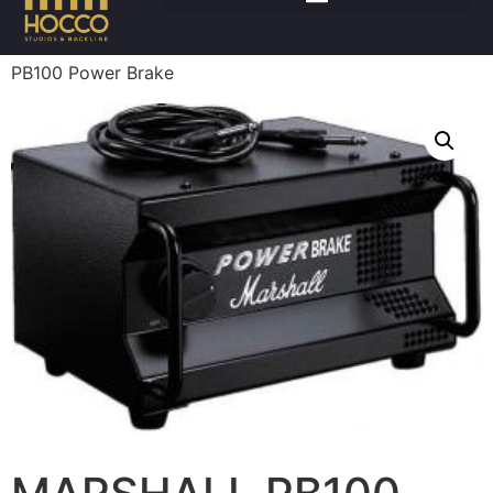
Accueil
/
Instruments
/
Effets/controles
/ MARSHALL
PB100 Power Brake