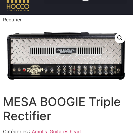
Accueil
/
Amplis
/
Guitares head
/ MESA BOOGIE Triple
Rectifier
MESA BOOGIE Triple
Rectifier
Catégories :
Amplis
,
Guitares head