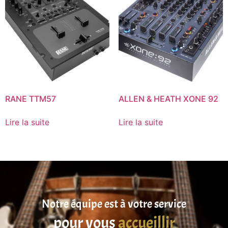
RANE TTM57
ALLEN & HEATH XONE 92
Lire la suite
Lire la suite
Notre équipe est à votre service
pour vous
accueillir