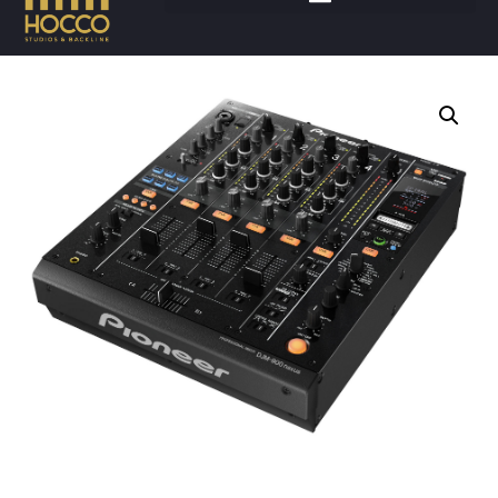
Accueil
/
DJ
/
Mixettes
/ PIONEER DJM900 NEXUS 2