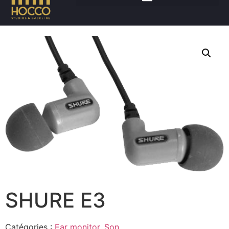
Accueil
/
Son
/
Ear monitor
/ SHURE E3
SHURE E3
Catégories :
Ear monitor
,
Son