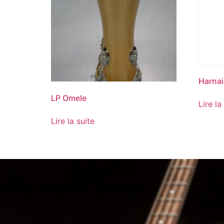
Harnai
LP Omele
Lire la
Lire la suite