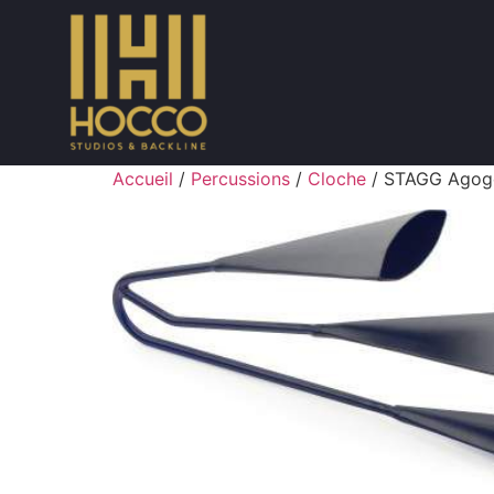
Accueil
/
Percussions
/
Cloche
/ STAGG Agogo