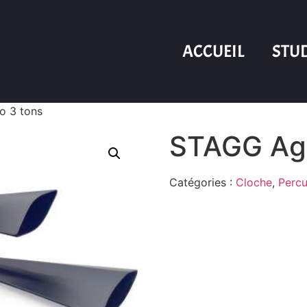
ACCUEIL
STU
 3 tons
STAGG Ag
Catégories :
Cloche
,
Percu