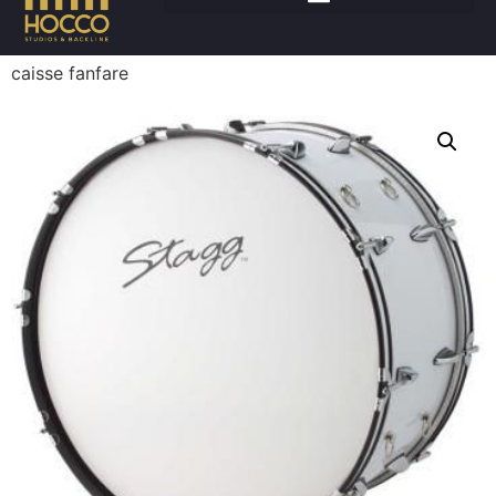
Accueil
/
Percussions
/
Grosse caisse
/ STAGG Grosse
caisse fanfare