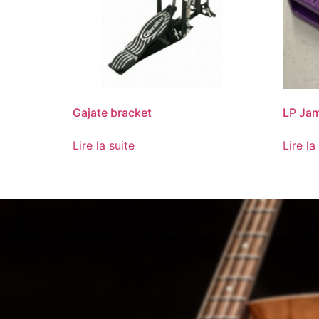
Gajate bracket
LP Jam
Lire la suite
Lire la