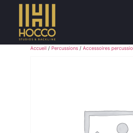
Accueil
/
Percussions
/
Accessoires percussi