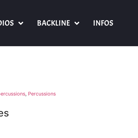
DIOS
BACKLINE
INFOS
percussions
,
Percussions
res