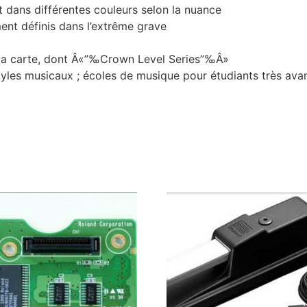
t dans différentes couleurs selon la nuance
ment définis dans l’extrême grave
s à la carte, dont Â«”‰Crown Level Series”‰Â»
tyles musicaux ; écoles de musique pour étudiants très avanc