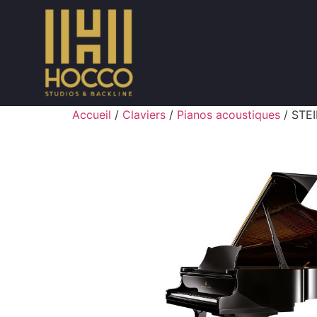
Accueil
/
Claviers
/
Pianos acoustiques
/ STE