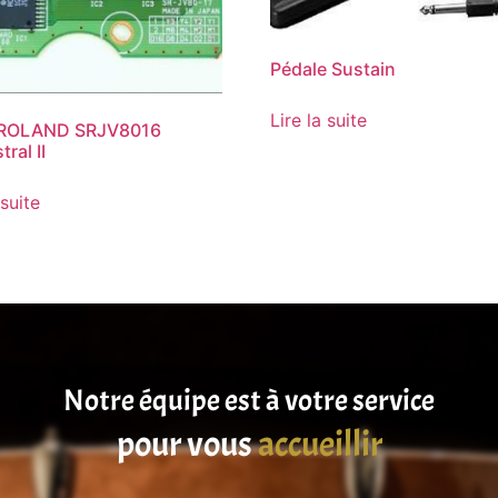
Pédale Sustain
Lire la suite
 ROLAND SRJV8016
ral II
 suite
Notre équipe est à votre service
pour vous
satisfaire
accueillir