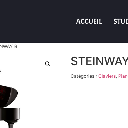
ACCUEIL
STU
INWAY B
STEINWAY
Catégories :
Claviers
,
Pian