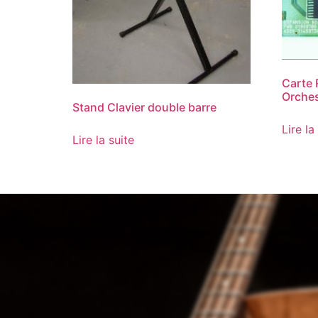
Carte
Orchest
Stand Clavier double barre
Lire la
Lire la suite