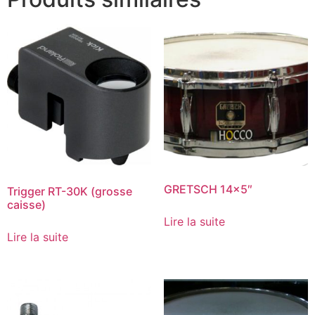
GRETSCH 14×5″
Trigger RT-30K (grosse
caisse)
Lire la suite
Lire la suite