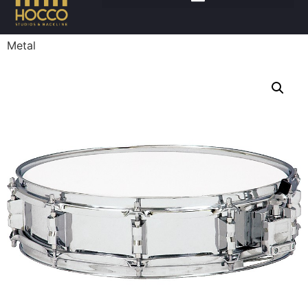
Accueil
/
Batteries
/
Caisses claires
/ TAMA Piccolo
Metal