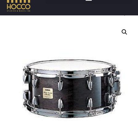
Accueil
/
Batteries
/
Caisses claires
/ YAMAHA 14×6,5