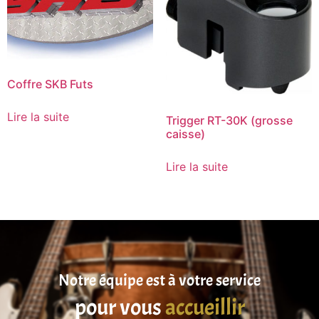
Coffre SKB Futs
Lire la suite
Trigger RT-30K (grosse
caisse)
Lire la suite
Notre équipe est à votre service
pour vous
accueillir