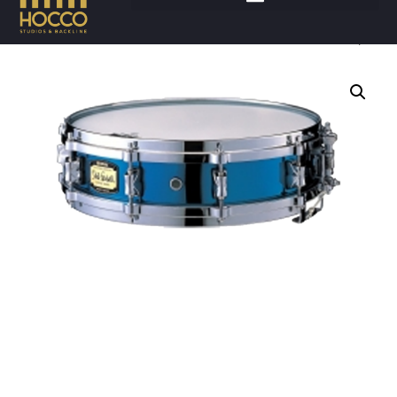
Accueil
/
Batteries
/
Caisses claires
/ YAMAHA 14×3,5