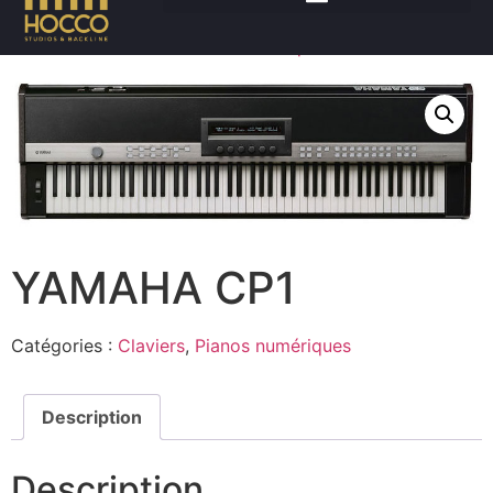
Accueil
/
Claviers
/
Pianos numériques
/ YAMAHA CP1
YAMAHA CP1
Catégories :
Claviers
,
Pianos numériques
Description
Description