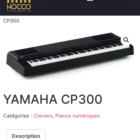
Accueil
/
Claviers
/
Pianos numériques
/ YAMAHA
CP300
YAMAHA CP300
Catégories :
Claviers
,
Pianos numériques
Description