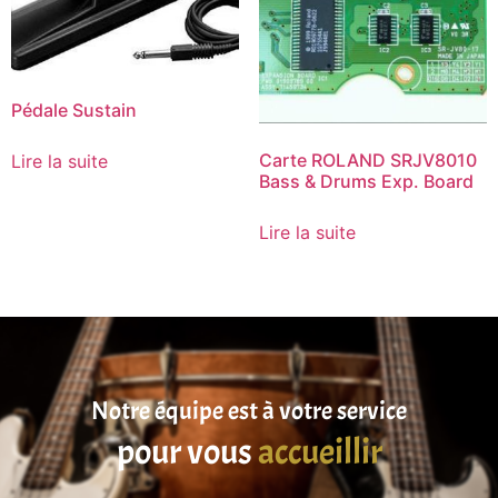
Pédale Sustain
Carte ROLAND SRJV8010
Lire la suite
Bass & Drums Exp. Board
Lire la suite
Notre équipe est à votre service
pour vous
accueillir