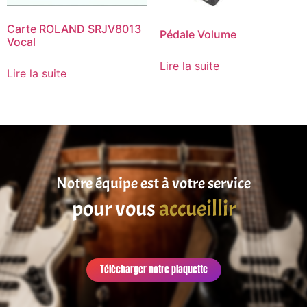
Carte ROLAND SRJV8013
Pédale Volume
Vocal
Lire la suite
Lire la suite
Notre équipe est à votre service
pour vous
accueillir
Télécharger notre plaquette