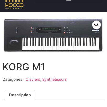
Accueil
/
Claviers
/
Synthétiseurs
/ KORG M1
KORG M1
Catégories :
Claviers
,
Synthétiseurs
Description