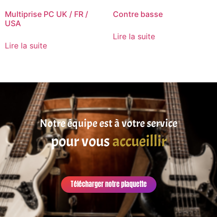
Multiprise PC UK / FR /
Contre basse
USA
Lire la suite
Lire la suite
Notre équipe est à votre service
pour vous
accueillir
Télécharger notre plaquette