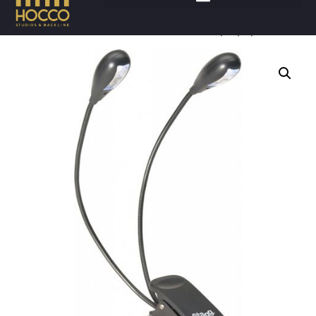
Accueil
/
Accessoires
/
Electricité
/ Lampe pupitre