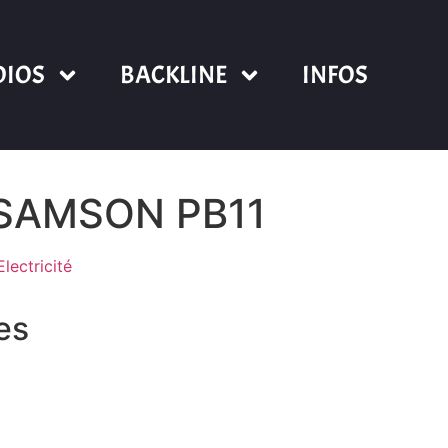
DIOS
BACKLINE
INFOS
 SAMSON PB11
Electricité
res