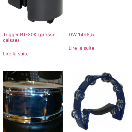
Trigger RT-30K (grosse
DW 14×5,5
caisse)
Lire la suite
Lire la suite