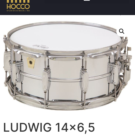
Accueil
/
Batteries
/
Caisses claires
/ LUDWIG 14×6,5
LUDWIG 14×6,5