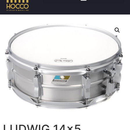
Accueil
/
Batteries
/
Caisses claires
/ LUDWIG 14×5
LUDWIG 14×5